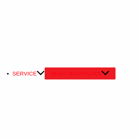
Setzen funktionaler Cookies erleichtern wir dir den Besu
eingeben, so bleiben Artikel beispielsweise in deinem Ware
5.2 Marketing- / Tracking-Cookies
Marketing- / Tracking-Cookies sind Cookies oder eine and
oder den Benutzer auf dieser Website oder über mehrere W
6. Platzierte Cookies
SERVICE
MENÜ UMSCHALTEN
WordPress
Funktional
Consent to service wordpress