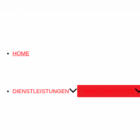
Zum Inhalt springen
Employee Profile
HOME
Standort Therwil
DIENSTLEISTUNGEN
MENÜ UMSCHALTEN
Ettingerstrasse 12, 4106 Therwil
061 723 14 14
info@elektrofrey.swiss