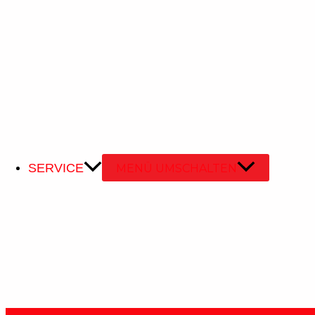
UNSERE DIENSTLEISTUNGEN
Von der Planung bis zur finalen Umsetzung, wir bieten Ihn
SERVICE
MENÜ UMSCHALTEN