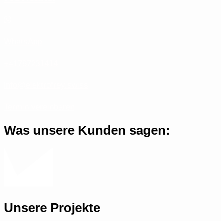
WhatsApp
+41797231414
info@elektrofrey.swiss
Termin vereinbaren
Was unsere Kunden sagen:
Unsere Projekte