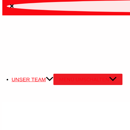
Kontakt.
WhatsApp
+41797231414
UNSER TEAM
MENÜ UMSCHALTEN
info@elektrofrey.swiss
Termin vereinbaren